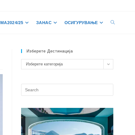
МА 2024/25
ЗА НАС
ОСИГУРУВАЊЕ
TOGGLE
WEBSITE
Изберете Дестинација
Изберете
Изберете категорија
SEARCH
дестинација