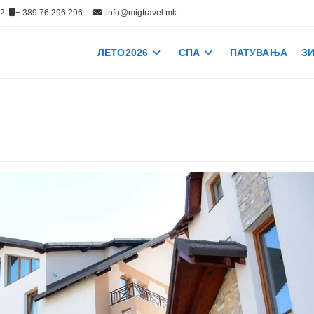
512
+ 389 76 296 296
info@migtravel.mk
ЛЕТО 2026
СПА
ПАТУВАЊА
ЗИ