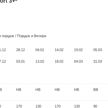
ort 3+*
 појадок / Појадок и Вечера
1.12
28.12
04.01
14.02
19.02
05.03
7.12
03.01
13.02
18.02
04.03
31.03
В
НВ
НВ
НВ
НВ
ВВ
0
170
130
170
130
90