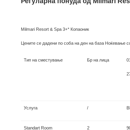
Регуларна понуда од Milmari Res
Milmari Resort & Spa 3+* Копаоник
Цените се дадени по соба на ден на база Ноќевање со
Tип на сместување
Бр на лица
0
2
Услуга
/
В
Standart Room
2
9