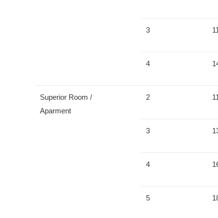
3
1
4
1
Superior Room /
2
1
Aparment
3
1
4
1
5
1