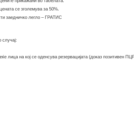
 цените прикажани во табелата.
цената се зголемува за 50%.
исти заедничко легло – ГРАТИС
 случај:
еќе лица на кој се оденсува резервацијата (доказ позитивен ПЦ