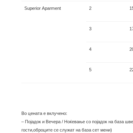
Superior Aparment
2
1
3
1
4
2
5
2
Во цената е вклучено:
– Појадок и Вечера / Ноќевање со појадок на база шве
гости,оброците се служат на база сет мени)