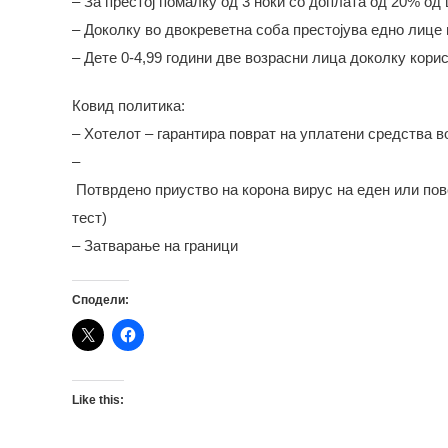
– За престој помалку од 3 ноќи со доплата од 20% од
– Доколку во двокреветна соба престојува едно лице 
– Дете 0-4,99 години две возрасни лица доколку кор
Ковид политика:
– Хотелот – гарантира поврат на уплатени средства во
–
Потврдено приуство на корона вирус на еден или пов
тест)
– Затварање на граници
Сподели:
Like this: