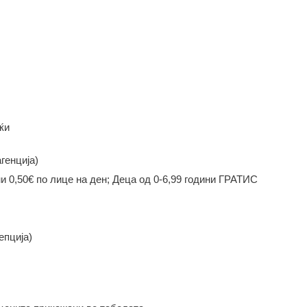
ќи
генција)
ни 0,50€ по лице на ден; Деца од 0-6,99 години ГРАТИС
епција)