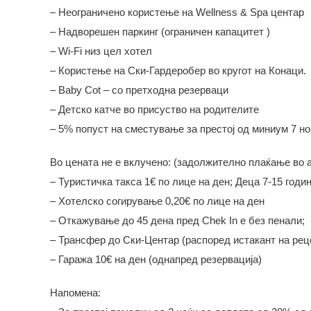
– Неограничено користење на Wellness & Spa центар
– Надворешен паркинг (ограничен капацитет )
– Wi-Fi низ цел хотел
– Користење на Ски-Гардеробер во кругот на Конаци.
– Baby Cot – со претходна резерваци
– Детско катче во присуство на родителите
– 5% попуст на сместување за престој од миниум 7 но
Во цената не е вклучено: (задолжително плаќање во а
– Туристичка такса 1€ по лице на ден; Деца 7-15 годи
– Хотелско согирување 0,20€ по лице на ден
– Oткажување до 45 дена пред Chek In е без пенали;
– Трансфер до Ски-Центар (распоред истакант на рец
– Гаража 10€ на ден (однапред резервација)
Напомена: