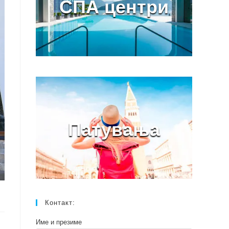
СПА центри
Патувања
Контакт:
Име и презиме