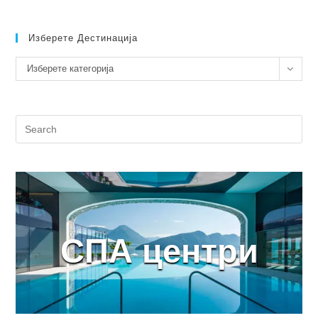
Изберете Дестинација
Изберете
Изберете категорија
дестинација
СПА центри