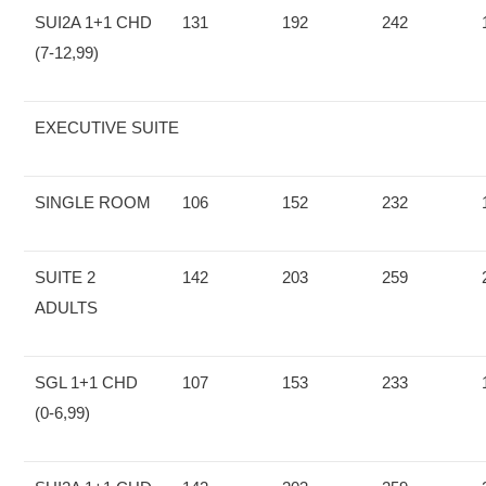
SUI2A 1+1 CHD
131
192
242
(7-12,99)
EXECUTIVE SUITE
SINGLE ROOM
106
152
232
SUITE 2
142
203
259
ADULTS
SGL 1+1 CHD
107
153
233
(0-6,99)