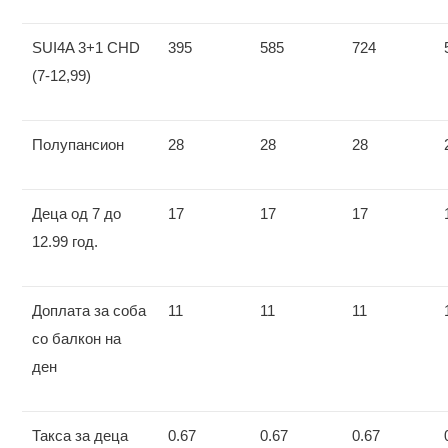
SUI4A 3+1 CHD
395
585
724
(7-12,99)
Полупансион
28
28
28
Деца од 7 до
17
17
17
12.99 год.
Доплата за соба
11
11
11
со балкон на
ден
Такса за деца
0.67
0.67
0.67