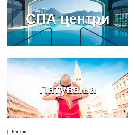
СПА центри
Патувања
Контакт: