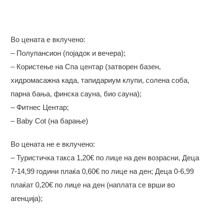
Во цената е вклучено:
– Полупансион (појадок и вечера);
– Користење на Спа центар (затворен базен,
хидромасажна када, тапидариум клупи, солена соба,
парна бања, финска сауна, био сауна);
– Фитнес Центар;
– Baby Cot (на барање)
Во цената не е вклучено:
– Туристичка такса 1,20€ по лице на ден возрасни, Деца
7-14,99 години плаќа 0,60€ по лице на ден; Деца 0-6,99
плаќат 0,20€ по лице на ден (наплата се врши во
агенција);