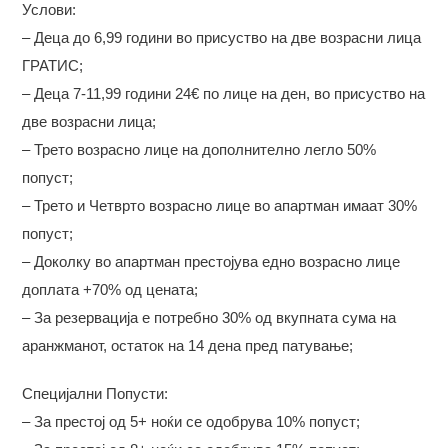
Услови:
– Деца до 6,99 години во присуство на две возрасни лица
ГРАТИС;
– Деца 7-11,99 години 24€ по лице на ден, во присуство на
две возрасни лица;
– Трето возрасно лице на дополнително легло 50%
попуст;
– Трето и Четврто возрасно лице во апартман имаат 30%
попуст;
– Доколку во апартман престојува едно возрасно лице
доплата +70% од цената;
– За резервација е потребно 30% од вкупната сума на
аранжманот, остаток на 14 дена пред патување;
Специјални Попусти:
– За престој од 5+ ноќи се одобрува 10% попуст;