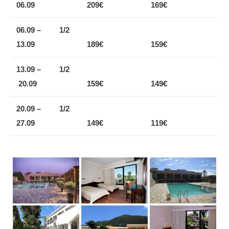
06.09
209
€
169
€
06.09 –
1/2
13.09
189
€
159
€
13.09
–
1/2
20.09
159
€
149
€
20.09 –
1/2
27.09
149
€
119
€