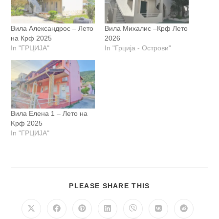
Вила Александрос – Лето
Вила Михалис –Крф Лето
на Крф 2025
2026
In "ГРЦИЈА"
In "Грција - Острови"
Вила Елена 1 – Лето на
Kрф 2025
In "ГРЦИЈА"
SHARE
PLEASE SHARE THIS
THIS
CONTENT
Opens
Opens
Opens
Opens
Opens
Opens
Opens
in
in
in
in
in
in
in