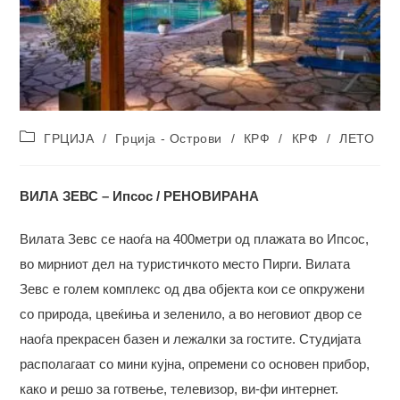
Post
ГРЦИЈА
/
Грција - Острови
/
КРФ
/
КРФ
/
ЛЕТО
category:
ВИЛА ЗЕВС – Ипсос
/ РЕНОВИРАНА
Вилата Зевс се наоѓа на 400метри од плажата во Ипсос,
во мирниот дел на туристичкото место Пирги. Вилата
Зевс е голем комплекс од два објекта кои се опкружени
со природа, цвеќиња и зеленило, а во неговиот двор се
наоѓа прекрасен базен и лежалки за гостите. Студијата
располагаат со мини кујна, опремени со основен прибор,
како и решо за готвење, телевизор, ви-фи интернет.