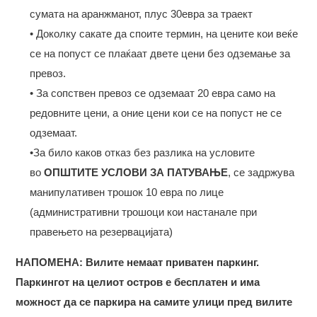
сумата на аранжманот, плус 30евра за траект
• Доколку сакате да споите термин, на цените кои веќе
се на попуст се плаќаат двете цени без одземање за
превоз.
• За сопствен превоз се одземаат 20 евра само на
редовните цени, а оние цени кои се на попуст не се
одземаат.
•За било каков отказ без разлика на условите
во
ОПШТИТЕ УСЛОВИ ЗА ПАТУВАЊЕ
, се задржува
манипулативен трошок 10 евра по лице
(административни трошоци кои настанале при
правењето на резервацијата)
НАПОМЕНА: Вилите немаат приватен паркинг.
Паркингот на целиот остров е бесплатен и има
можност да се паркира на самите улици пред вилите