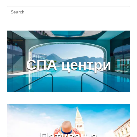
СПА центри
Патувања