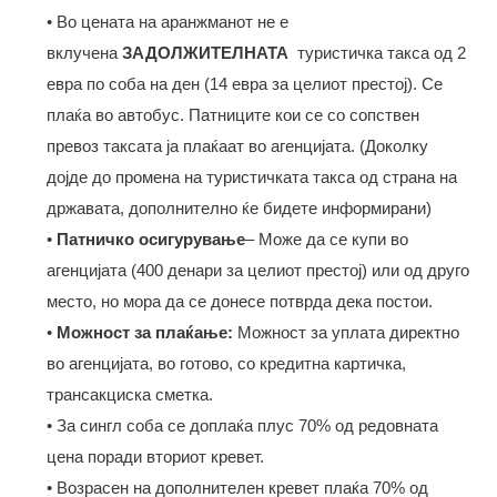
• Во цената на аранжманот не е
вклучена
ЗАДОЛЖИТЕЛНАТА
туристичка такса од 2
еврa по соба на ден (14 евра за целиот престој). Се
плаќа во автобус. Патниците кои се со сопствен
превоз таксата ја плаќаат во агенцијата. (Доколку
дојде до промена на туристичката такса од страна на
државата, дополнително ќе бидете информирани)
•
Патничко осигурување
– Може да се купи во
агенцијата (400 денари за целиот престој) или од друго
место, но мора да се донесе потврда дека постои.
•
Можност за плаќање:
Можност за уплата директно
во агенцијата, во готовo, со кредитна картичка,
трансакциска сметка.
• За сингл соба се доплаќа плус 70% од редовната
цена поради вториот кревет.
• Возрасен на дополнителен кревет плаќа 70% од