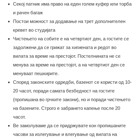
Секој патник има право на еден голем куфер или торба
и рачен багаж
Постои можност за додавање на трет дополнителен
кревет во студијата
Чистењето на собите е на четвртиот ден, а гостите се
задолжени да се грижат за хигиената и редот во
вилата за време на престојот. Постелнината не се
менува за време на престојот, а на четвртиот ден се
менуваат пешкирите.
Според законските одредби, базенот се користи од 10-
20 часот, поради самата безбедност на гостите
(пропишана во грчките закони), но и поради чистењето
на базените. Строго е забрането капење после 20
часот.
Ве замолуваме да се придржувате кон пропишаните
часови за излегување и влегување од вилата на