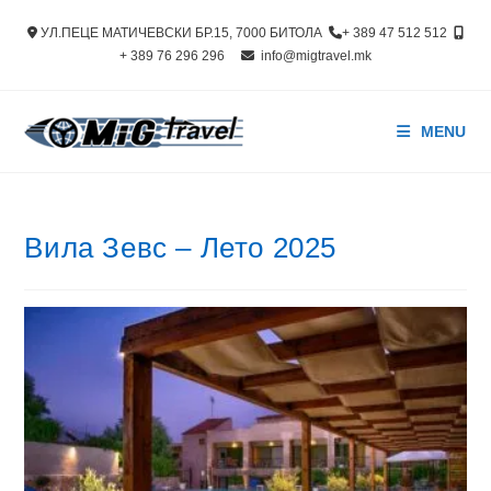
Skip
УЛ.ПЕЦЕ МАТИЧЕВСКИ БР.15, 7000 БИТОЛА
+ 389 47 512 512
to
+ 389 76 296 296
info@migtravel.mk
content
MENU
Вила Зевс – Лето 2025