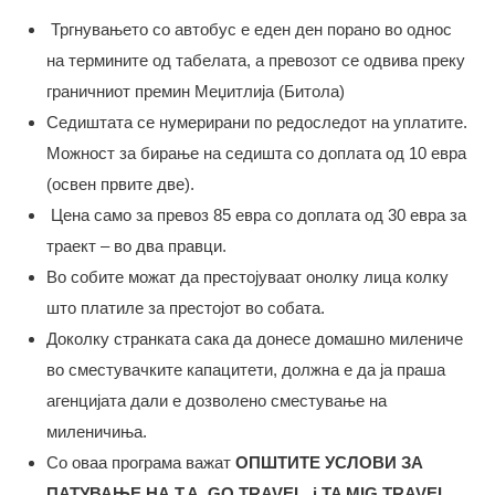
Тргнувањето со автобус е еден ден порано во однос
на термините од табелата, а превозот се одвива преку
граничниот премин Меџитлија (Битола)
Седиштата се нумерирани по редоследот на уплатите.
Можност за бирање на седишта со доплата од 10 евра
(освен првите две).
Цена само за превоз 85 евра со доплата од 30 евра за
траект – во два правци.
Во собите можат да престојуваат онолку лица колку
што платиле за престојот во собата.
Доколку странката сака да донесе домашно милениче
во сместувачките капацитети, должна е да ја праша
агенцијата дали е дозволено сместување на
миленичињa.
Со оваа програма важат
ОПШТИТЕ УСЛОВИ ЗА
ПАТУВАЊЕ НА T.A. GO TRAVEL. i TA MIG TRAVEL