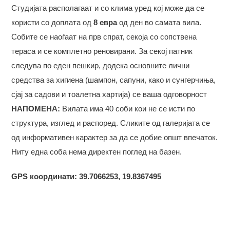
Студијата располагаат и со клима уред кој може да се
користи со доплата од
8 евра
од ден во самата вила.
Собите се наоѓаат на прв спрат, секоja со сопствена
тераса и се комплетно реновирани. За секој патник
следува по еден пешкир, додека основните лични
средства за хигиена (шампон, сапуни, како и сунгерчиња,
сјај за садови и тоалетна хартија) се ваша одговорност
НАПОМЕНА:
Вилата има 40 соби кои не се исти по
структура, изглед и распоред. Сликите од галеријата се
од информативен карактер за да се добие општ впечаток.
Ниту една соба нема директен поглед на базен.
GPS координати: 39.7066253, 19.8367495