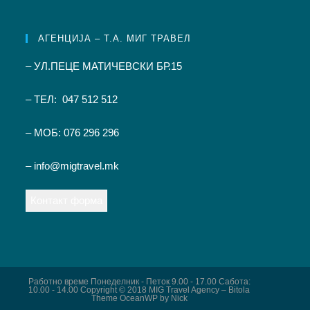
АГЕНЦИЈА – Т.А. МИГ ТРАВЕЛ
– УЛ.ПЕЦЕ МАТИЧЕВСКИ БР.15
– ТЕЛ: 047 512 512
– МОБ: 076 296 296
– info@migtravel.mk
Контакт форма
Работно време Понеделник - Петок 9.00 - 17.00 Сабота:
10.00 - 14.00 Copyright © 2018 MIG Travel Agency – Bitola
Theme OceanWP by Nick