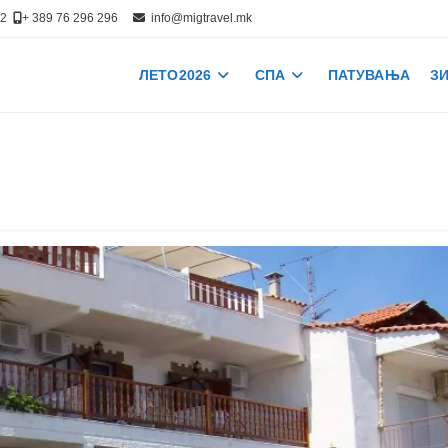
512
+ 389 76 296 296
info@migtravel.mk
ЛЕТО 2026
СПА
ПАТУВАЊА
ЗИ