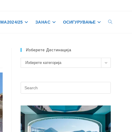
МА 2024/25
ЗА НАС
ОСИГУРУВАЊЕ
TOGGLE
WEBSITE
Изберете Дестинација
Изберете
Изберете категорија
SEARCH
дестинација