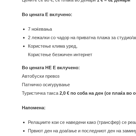
Во цената Е вклучено:
7 ноќевања
2 лежалки со чадор на приватна плажа за студио/
Користење клима уред,
Користење безжичен интернет
Во цената НЕ Е вклучено:
Автобуски превоз
Патничко осигурување
Туристичка такса
2,0 € по соба на ден (се плаќа во о
Напомена:
Релациите кои се наведени како (трансфер) се реа
Првиот ден на доаѓање и последниот ден на замину