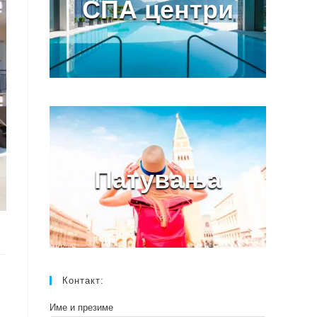
СПА центри
Патувања
Контакт:
Име и презиме