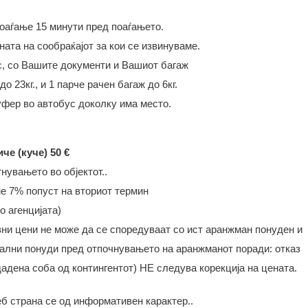
поаѓање 15 минути пред поаѓањето.
ата на сообраќајот за кои се извинуваме.
с, со Вашите документи и Вашиот багаж
о 23кг., и 1 парче рачен багаж до 6кг.
уфер во автобус доколку има место.
че (куче) 50 €
нувањето во објектот..
е 7% попуст на вториот термин
 агенцијата)
ни цени не може да се споредуваат со ист аранжман понуден и
цијални понуди пред отпочнувањето на аранжманот поради: отказ
адена соба од контингентот) НЕ следува корекција на цената.
б страна се од информативен карактер..