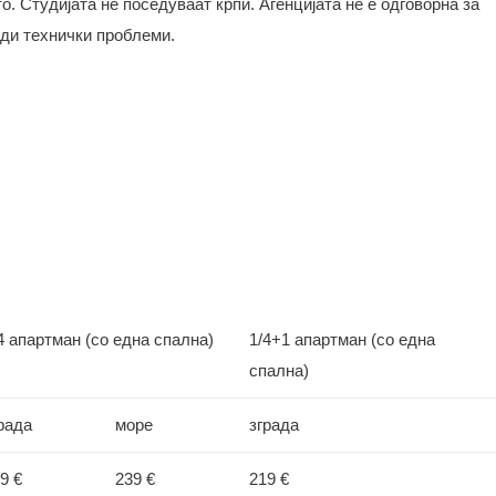
то. Студијата не поседуваат крпи.
Агенцијата не е одговорна за
ади технички проблеми.
4 апартман (со една спална)
1/4+1 апартман (со една
спална)
рада
море
зграда
9 €
239 €
219 €