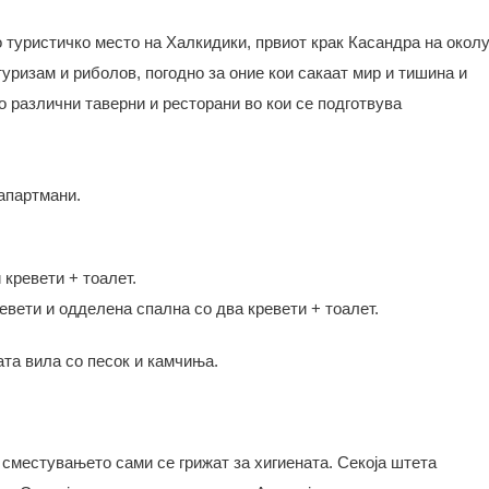
 туристичко место на Халкидики, првиот крак Касандра на окол
уризам и риболов, погодно за оние кои сакаат мир и тишина и
 различни таверни и ресторани во кои се подготвува
 апартмани.
 кревети + тоалет.
евети и одделена спална со два кревети + тоалет.
та вила со песок и камчиња.
а сместувањето сами се грижат за хигиената. Секоја штета