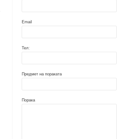
у
Email
Тел:
Предмет на пораката
Порака