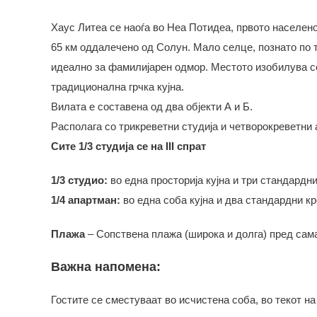
Хаус Литеа се наоѓа во Неа Потидеа, првото населено
65 км оддалечено од Солун. Мало селце, познато по т
идеално за фамилијарен одмор. Местото изобилува со
традиционална грчка кујна.
Вилата е составена од два објекти А и Б.
Располага со трикреветни студија и четворокреветни
Сите 1/3 студија се на III спрат
1/3 студио:
во една просторија кујна и три стандардни
1/4 апартман:
во една соба кујна и два стандардни кр
Плажа
– Сопствена плажа (широка и долга) пред сама
Важна напомена:
Гостите се сместуваат во исчистена соба, во текот н