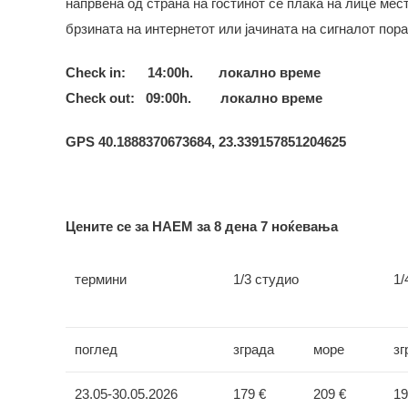
напрвена од страна на гостинот се плака на лице мес
брзината на интернетот или јачината на сигналот пор
Check in:
14:00h.
локално време
Check out:
09:00h. локално време
GPS
40.1888370673684, 23.339157851204625
Цените се за НАЕМ за 8 дена 7 ноќевања
термини
1/3 студио
1/
поглед
зграда
море
зг
23.05-30.05.2026
179 €
209 €
19