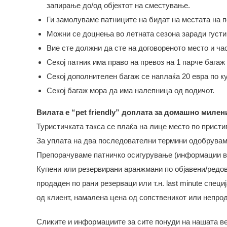
запирање до/од објектот на сместување.
Ги замолуваме патниците на бидат на местата на 
Можни се доцнења во летната сезона заради густин
Вие сте должни да сте на договореното место и ча
Секој патник има право на превоз на 1 парче багаж д
Секој дополнителен багаж се наплаќа 20 евра по к
Секој багаж мора да има налепница од водичот.
Вилата е “pet friendly” доплата за домашно милени
Туристичката такса се плаќа на лице место по пристиг
За уплата на два последователни термини одобрувам
Препорачуваме патничко осигурување (информации во
Купени или резервирани аранжмани по објавени/редов
продаден по рани резерваци или т.н. last minute спе
од клиент, намалена цена од сопственикот или непрод
Сликите и информациите за сите понуди на нашата ве