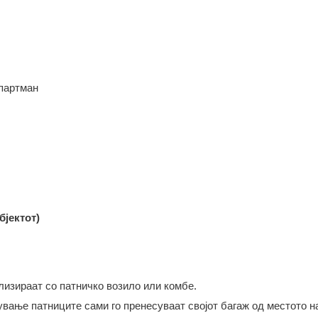
апартман
бјектот)
лизираат со патничко возило или комбе.
вање патниците сами го пренесуваат својот багаж од местото н