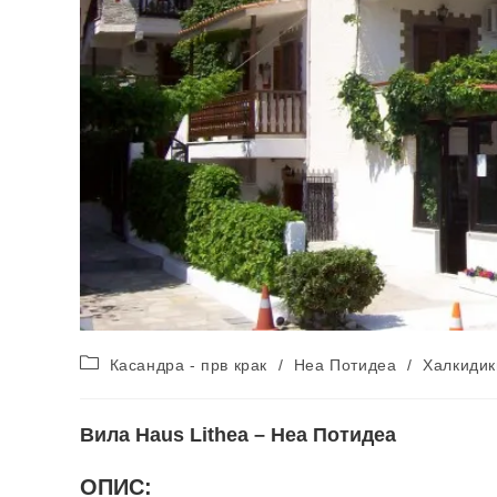
Post
Касандра - прв крак
/
Неа Потидеа
/
Халкидик
category:
Вила Haus Lithea – Неа Потидеа
ОПИС: