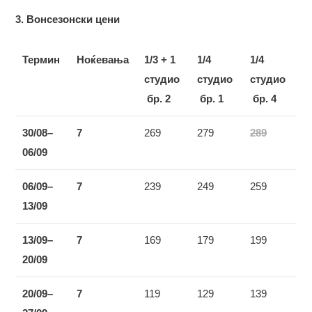
3. Вонсезонски цени
Термин
Ноќевања
1/3 + 1
1/4
1/4
студио
студио
студио
бр.
2
бр. 1
бр. 4
3
0
/08
–
7
269
279
289
0
6
/09
0
6
/09
–
7
239
249
259
1
3
/09
1
3
/09
–
7
169
179
199
2
0
/09
2
0
/09
–
7
119
129
139