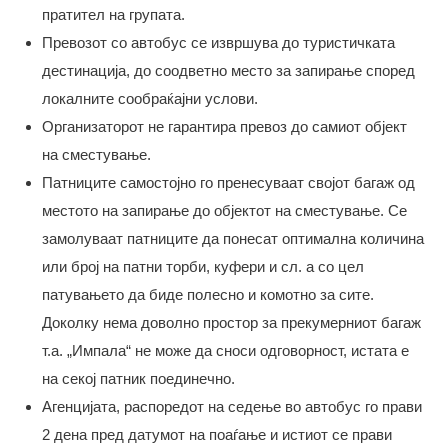
пратител на групата.
Превозот со автобус се извршува до туристичката
дестинација, до соодветно место за запирање според
локалните сообраќајни услови.
Организаторот не гарантира превоз до самиот објект
на сместување.
Патниците самостојно го пренесуваат својот багаж од
местото на запирање до објектот на сместување. Се
замолуваат патниците да понесат оптимална количина
или број на патни торби, куфери и сл. а со цел
патувањето да биде полесно и комотно за сите.
Доколку нема доволно простор за прекумерниот багаж
т.а. „Импала“ не може да сноси одговорност, истата е
на секој патник поединечно.
Агенцијата, распоредот на седење во автобус го прави
2 дена пред датумот на поаѓање и истиот се прави