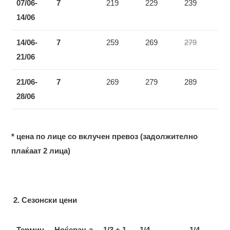
07/06-
7
219
229
239
14/06
14/06-
7
259
269
279
21/06
21/06-
7
269
279
289
2
8/06
* цена по лице со вклучен превоз (задолжително
плаќаат 2 лица)
2.
Сезонски цени
Термин
Ноќевања
1/3 + 1
1/4
1/4