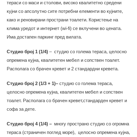
тераси со маси и столови, високо квалитетно средени
кујни со апсолутно сите потребни елементи во кујните,
како и реновирани пространи тоалети. Користење на
клима уредот и интернет (wi-fi) се вклучени во цената.
Има достапен паркинг пред вилата.
Студио
број 1 (1/4)
– студио со голема тераса, целосно
опремена кујна, квалитетен мебел и сопствен тоалет.
Располага со брачен кревет и 2 стандардни кревета.
Студио
број 2 (1/3 + 1)–
студио со голема тераса,
целосно опремена кујна, квалитетен мебел и сопствен
тоалет. Располага со брачен кревет,стандарден кревет и
софа за дете.
Студио
број 4 (1/4) –
многу пространо студио со огромна
тераса (страничен поглед море), целосно опремена кујна,