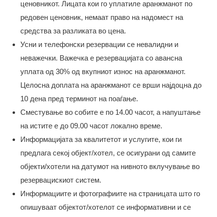
ценовникот. Лицата кои го уплатиле аранжманот по
редовен ценовник, немаат право на надомест на
средства за разликата во цена.
Усни и телефонски резервации се невалидни и
неважечки. Важечка е резервацијата со авансна
уплата од 30% од вкупниот износ на аранжманот.
Целосна доплата на аранжманот се врши најдоцна до
10 дена пред терминот на поаѓање.
Сместување во собите е по 14.00 часот, а напуштање
на истите е до 09.00 часот локално време.
Информацијата за квалитетот и услугите, кои ги
предлага секој објект/хотел, се осигурани од самите
објекти/хотели на датумот на нивното вклучување во
резервацискиот систем.
Информациите и фотографиите на страницата што го
опишуваат објектот/хотелот се информативни и се