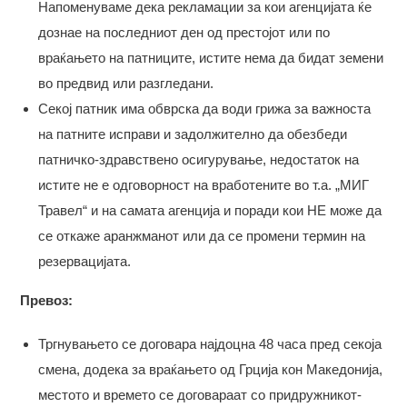
Напоменуваме дека рекламации за кои агенцијата ќе
дознае на последниот ден од престојот или по
враќањето на патниците, истите нема да бидат земени
во предвид или разгледани.
Секој патник има обврска да води грижа за важноста
на патните исправи и задолжително да обезбеди
патничко-здравствено осигурување, недостаток на
истите не е одговорност на вработените во т.а. „МИГ
Травел“ и на самата агенција и поради кои НЕ можe да
се откаже аранжманот или да се промени термин на
резервацијата.
Превоз:
Тргнувањето се договара најдоцна 48 часа пред секоја
смена, додека за враќањето од Грција кон Македонија,
местото и времето се договараат со придружникот-