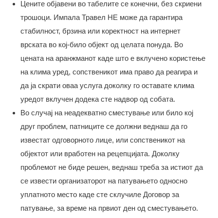
Цените објавени во табелите се конечни, без скриени
трошоци. Импала Травел НЕ може да гарантира
стабилност, брзина или коректност на интернет
врската во кој-било објект од целата понуда. Во
цената на аранжманот каде што е вклучено користење
на клима уред, сопственикот има право да реагира и
да ја скрати оваа услуга доколку го оставате клима
уредот вклучен додека сте надвор од собата.
Во случај на неадекватно сместување или било кој
друг проблем, патниците се должни веднаш да го
известат одговорното лице, или сопственикот на
објектот или вработен на рецепцијата. Доколку
проблемот не биде решен, веднаш треба за истиот да
се извести организаторот на патувањето односно
уплатното место каде сте склучиле Договор за
патување, за време на првиот ден од сместувањето.