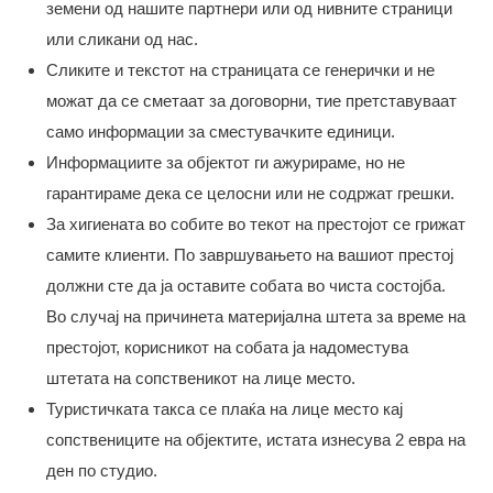
земени од нашите партнери или од нивните страници
или сликани од нас.
Сликите и текстот на страницата се генерички и не
можат да се сметаат за договорни, тие претставуваат
само информации за сместувачките единици.
Информациите за објектот ги ажурираме, но не
гарантираме дека се целосни или не содржат грешки.
За хигиената во собите во текот на престојот се грижат
самите клиенти. По завршувањето на вашиот престој
должни сте да ја оставите собата во чиста состојба.
Во случај на причинета материјална штета за време на
престојот, корисникот на собата ја надоместува
штетата на сопственикот на лице место.
Туристичката такса се плаќа на лице место кај
сопствениците на објектите, истата изнесува 2 евра на
ден по студио.