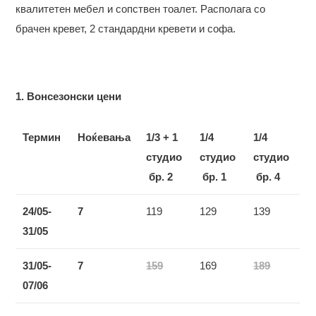
квалитетен мебел и сопствен тоалет. Располага со
брачен кревет, 2 стандардни кревети и софа.
1. Вонсезонски цени
Термин
Ноќевања
1/3 + 1
1/4
1/4
студио
студио
студио
бр.
2
бр. 1
бр. 4
24/05-
7
119
129
139
3
1
/05
3
1
/05-
7
159
169
189
07/06