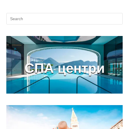
дестинација
СПА центри