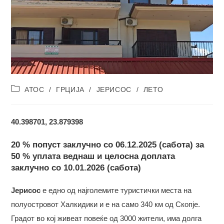
Post
АТОС
/
ГРЦИЈА
/
ЈЕРИСОС
/
ЛЕТО
category:
40.398701, 23.879398
20 % попуст
заклучно со 0
6
.12.202
5
(сабота) за
50 % уплата
веднаш и целосна доплата
заклучно со
10
.01.202
6
(сабота)
Јерисос
е едно од најголемите туристички места на
полуостровот Халкидики и е на само 340 км од Скопје.
Градот во кој живеат повеќе од 3000 жители, има долга