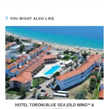
in
in
in
window
window
window
window
window
window
window
a
a
a
new
new
new
window
window
window
YOU MIGHT ALSO LIKE
HOTEL TORONI BLUE SEA (OLD WING** &