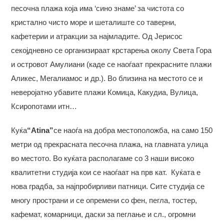
песочна плажа која има ‘сино знаме’ за чистота со
кристално чисто море и шеталиште со таверни,
кафетерии и атракции за најмладите. Од Јерисос
секојдневно се организираат крстарења околу Света Гора
и островот Амулиани (каде се наоѓаат прекрасните плажи
Аликес, Мегалиамос и др.). Во близина на местото се и
неверојатно убавите плажи Комица, Какудиа, Вулица,
Ксиропотами итн…
Куќа
“Atina”
се наоѓа на добра местоположба, на само 150
метри од прекрасната песочна плажа, на главната улица
во местото. Во куќата располагаме со 3 наши високо
квалитетни студија кои се наоѓаат на прв кат. Куќата е
нова градба, за најпробирливи патници. Сите студија се
многу пространи и се опремени со фен, пегла, тостер,
кафемат, комарници, даски за пеглање и сл., огромни