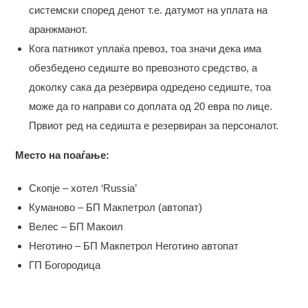
системски според денот т.е. датумот на уплата на
аранжманот.
Кога патникот уплаќа превоз, тоа значи дека има
обезбедено седиште во превозното средство, а
доколку сака да резервира одредено седиште, тоа
може да го направи со доплата од 20 евра по лице.
Првиот ред на седишта е резервиран за персоналот.
Место на поаѓање:
Скопје – хотел ‘Russia’
Куманово – БП Макпетрол (автопат)
Велес – БП Макоил
Неготино – БП Макпетрол Неготино автопат
ГП Богородица