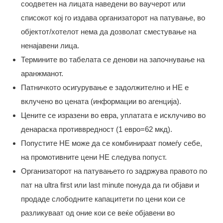
соодветен на лицата наведени во ваучерот или
списокот кој го издава организаторот на патување, во
објектот/хотелот нема да дозволат сместување на
ненајавени лица.
Термините во табелата се денови на започнување на
аранжманот.
Патничкото осигурување е задолжително и НЕ е
вклучено во цената (информации во агенција).
Цените се изразени во евра, уплатата е исклучиво во
денараска противвредност (1 евро=62 мкд).
Попустите НЕ можe да се комбинираат помеѓу себе,
на промотивните цени НЕ следува попуст.
Организаторот на патувањето го задржува правото по
пат на ultra first или last minute понуда да ги објави и
продаде слободните капацитети по цени кои се
разликуваат од оние кои се веќе објавени во