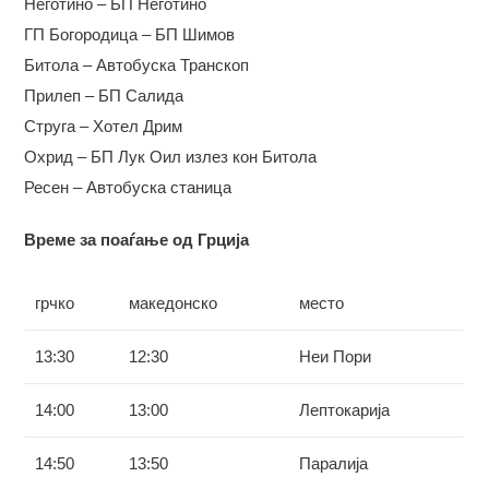
Неготино – БП
Неготино
ГП Богородица – БП
Шимов
Битола – Автобуска Транскоп
Прилеп – БП Салида
Струга – Хотел Дрим
Охрид – БП Лук Оил излез кон Битола
Ресен – Автобуска станица
Време за поаѓање од Грција
грчко
македонско
место
13:30
12:30
Неи Пори
14:00
13:00
Лептокарија
14:50
13:50
Паралија