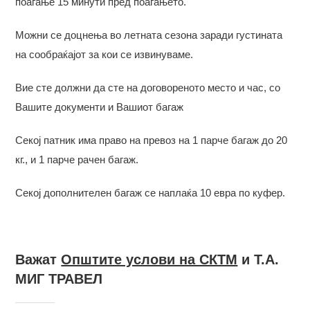
поаѓање 15 минути пред поаѓањето.
Можни се доцнења во летната сезона заради густината
на сообраќајот за кои се извинуваме.
Вие сте должни да сте на договореното место и час, со
Вашите документи и Вашиот багаж
Секој патник има право на превоз на 1 парче багаж до 20
кг., и 1 парче рачен багаж.
Секој дополнителен багаж се наплаќа 10 евра по куфер.
Важат
Општите услови на СКТМ
и Т.А.
МИГ ТРАВЕЛ