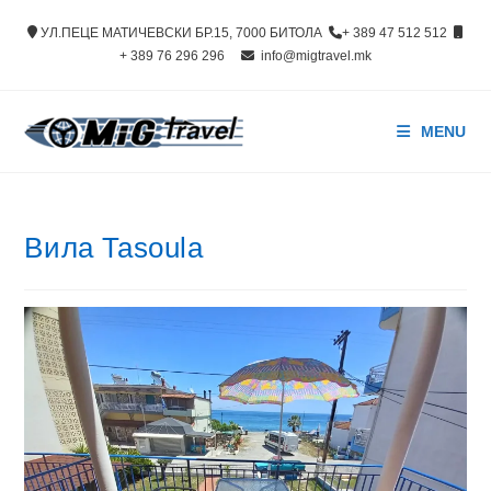
Skip
УЛ.ПЕЦЕ МАТИЧЕВСКИ БР.15, 7000 БИТОЛА
+ 389 47 512 512
to
+ 389 76 296 296
info@migtravel.mk
content
MENU
Вила Tasoula