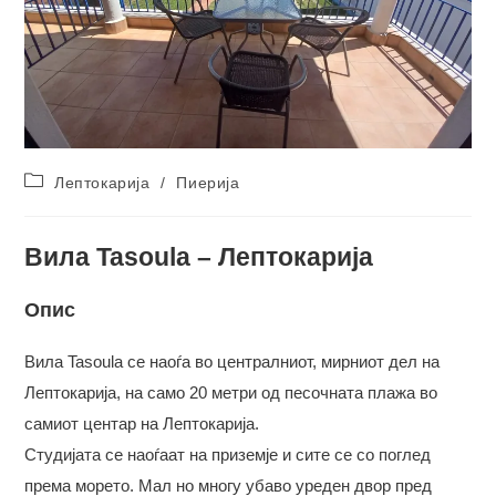
Post
Лептокарија
/
Пиерија
category:
Вила Tasoula – Лептокарија
Опис
Вила Tasoula се наоѓа во централниот, мирниот дел на
Лептокарија, на само 20 метри од песочната плажа во
самиот центар на Лептокарија.
Студијата се наоѓаат на приземје и сите се со поглед
према морето. Мал но многу убаво уреден двор пред