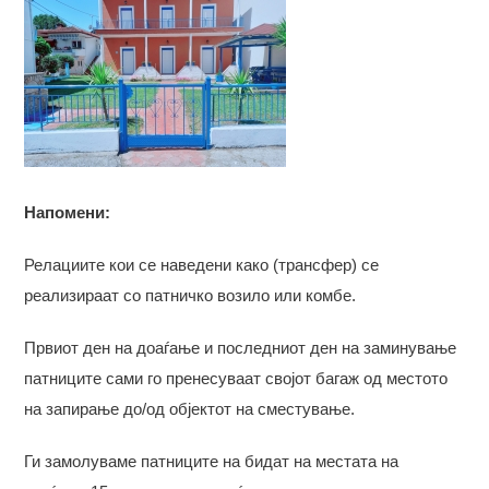
Напомени:
Релациите кои се наведени како (трансфер) се
реализираат со патничко возило или комбе.
Првиот ден на доаѓање и последниот ден на заминување
патниците сами го пренесуваат својот багаж од местото
на запирање до/од објектот на сместување.
Ги замолуваме патниците на бидат на местата на