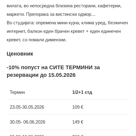
вилата, во непосредна близина ресторани, кафетерии,
маркети. Препорака за вистински одмор…
Во студијата: опремена мини кујна, клима уред, безжичен
интернет, балкон eден брачен кревет + еден единечен
кревет, со помали димензии.
Ценовник
-10% попуст на СИТЕ ТЕРМИНИ за
резервации до 15.05.2026
Термин
1/2+1 стд
23.05-30.05.2026
109 €
30.05- 06.06.2026
149 €