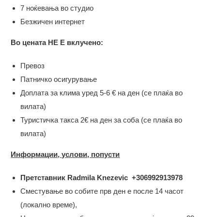
7 ноќевања во студио
Безжичен интернет
Во цената НЕ Е вклучено:
Превоз
Патничко осигурување
Доплата за клима уред 5-6 € на ден (се плаќа во
вилата)
Туристичка такса 2€ на ден за соба (се плаќа во
вилата)
Информации, услови, попусти
Претставник Radmila Knezevic +306992913978
Сместување во собите прв ден е после 14 часот
(локално време),