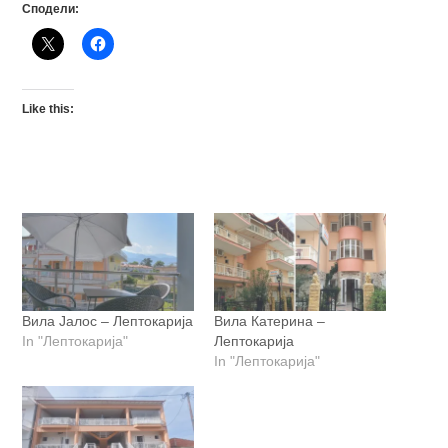
Сподели:
Like this:
Вила Јалос – Лептокарија
Вила Катерина –
In "Лептокарија"
Лептокарија
In "Лептокарија"