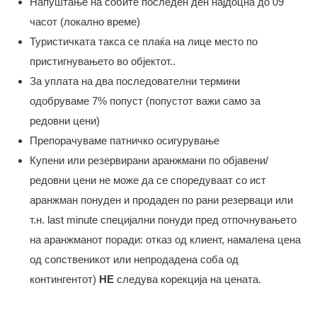
Напуштање на собите последен ден најдоцна до 09
часот (локално време)
Туристичката такса се плаќа на лице место по
пристигнувањето во објектот..
За уплата на два последователни термини
одобруваме 7% попуст (попустот важи само за
редовни цени)
Препорачуваме патничко осигурување
Купени или резервирани аранжмани по објавени/
редовни цени не може да се споредуваат со ист
аранжман понуден и продаден по рани резерваци или
т.н. last minute специјални понуди пред отпочнувањето
на аранжманот поради: отказ од клиент, намалена цена
од сопственикот или непродадена соба од
контингентот)
НЕ
следува корекција на цената.