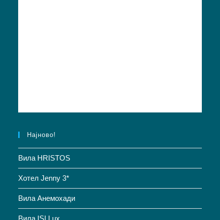
Најново!
Вила HRISTOS
Хотел Jenny 3*
Вила Анемохади
Вила ISI Lux