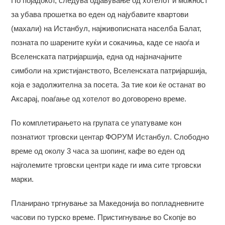
По појадокот, следува одјавување од хотелот и можност
за убава прошетка во еден од најубавите квартови
(махали) на Истанбул, најживописната населба Балат,
позната по шарените куќи и сокачиња, каде се наоѓа и
Вселенската патријаршија, една од најзначајните
симболи на христијанството, Вселенската патријаршија,
која е задолжителна за посета. За тие кои ќе останат во
Аксарај, поаѓање од хотелот во договорено време.
По комплетирањето на групата се упатуваме кон
познатиот трговски центар ФОРУМ Истанбул. Слободно
време од околу 3 часа за шопинг, кафе во еден од
најголемите трговски центри каде ги има сите трговски
марки.
Планирано тргнување за Македонија во попладневните
часови по турско време. Пристигнување во Скопје во