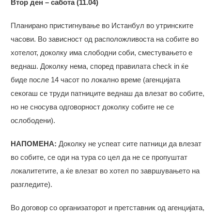
Втор ден – сабота
(11.04)
Планирано пристигнување во Истанбул во утринските
часови. Во зависност од расположливостa на собите во
хотелот, доколку има слободни соби, сместувањето е
веднаш. Доколку нема, според правилата check in ќе
биде после 14 часот по локално време (агенцијата
секогаш се труди патниците веднаш да влезат во собите,
но не сносува одговорност доколку собите не се
ослободени).
НАПОМЕНА:
Доколку не успеат сите патници да влезат
во собите, се оди на тура со цел да не се пропуштат
локалитетите, а ќе влезат во хотел по завршувањето на
разгледите).
Во договор со организаторот и претставник од агенцијата,