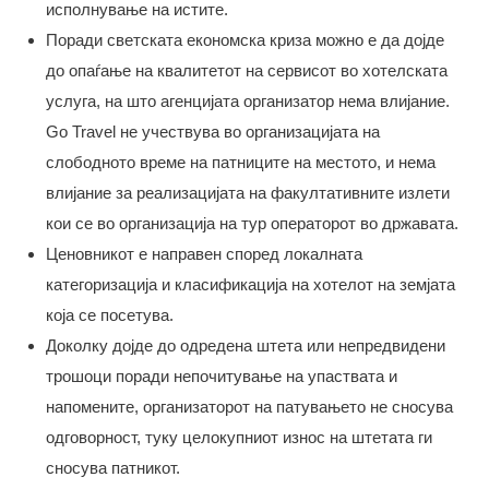
исполнување на истите.
Поради светската економска криза можно е да дојде
до опаѓање на квалитетот на сервисот во хотелската
услуга, на што агенцијата организатор нема влијание.
Go Travel не учествува во организацијата на
слободното време на патниците на местото, и нема
влијание за реализацијата на факултативните излети
кои се во организација на тур операторот во државата.
Ценовникот е направен според локалната
категоризација и класификација на хотелот на земјата
која се посетува.
Доколку дојде до одредена штета или непредвидени
трошоци поради непочитување на упаствата и
напомените, организаторот на патувањето не сносува
одговорност, туку целокупниот износ на штетата ги
сносува патникот.