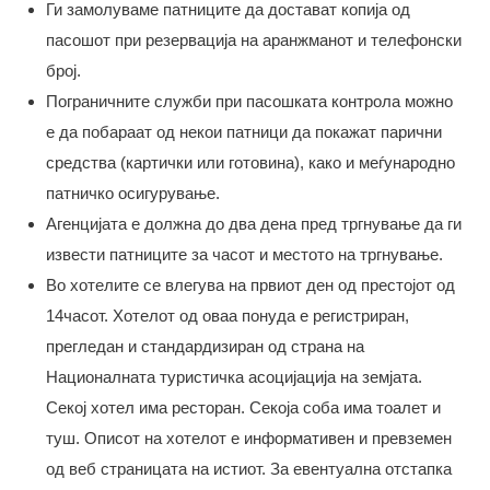
Ги замолуваме патниците да достават копија од
пасошот при резервација на аранжманот и телефонски
број.
Пограничните служби при пасошката контрола можно
е да побараат од некои патници да покажат парични
средства (картички или готовина), како и меѓународно
патничко осигурување.
Агенцијата е должна до два дена пред тргнување да ги
извести патниците за часот и местото на тргнување.
Во хотелите се влегува на првиот ден од престојот од
14часот. Хотелот од оваа понуда е регистриран,
прегледан и стандардизиран од страна на
Националната туристичка асоцијација на земјата.
Секој хотел има ресторан. Секоја соба има тоалет и
туш. Описот на хотелот е информативен и превземен
од веб страницата на истиот. За евентуална отстапка