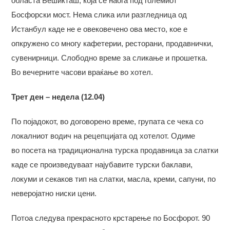
областа Бешикташ, која се наоѓа под големиот
Босфорски мост. Нема слика или разгледница од
Истанбул каде не е овековечено ова место, кое е
опкружено со многу кафетерии, ресторани, продавнички,
сувенирници. Слободно време за сликање и прошетка.
Во вечерните часови враќање во хотел.
Трет ден –
недела
(12.04)
По појадокот, во договорено време, групата се чека со
локалниот водич на рецепцијата од хотелот. Одиме
во посета на традиционална турска продавница за слатки
каде се произведуваат најубавите турски баклави,
локуми и секаков тип на слатки, масла, креми, сапуни, по
неверојатно ниски цени.
Потоа следува прекрасното крстарење по Босфорот. 90