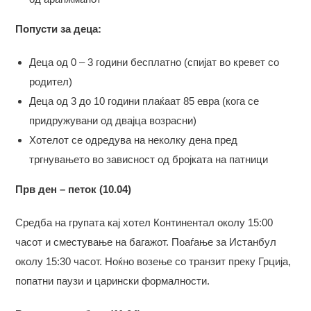
Попусти за деца:
Деца од 0 – 3 години бесплатно (спијат во кревет со
родител)
Деца од 3 до 10 години плаќаат 85 евра (кога се
придружувани од двајца возрасни)
Хотелот се одредува на неколку дена пред
тргнувањето во зависност од бројката на патници
Прв ден – петок (10.04)
Средба на групата кај хотел Континентал околу 15:00
часот и сместување на багажот. Поаѓање за Истанбул
околу 15:30 часот. Ноќно возење со транзит преку Грција,
попатни паузи и царински формалности.