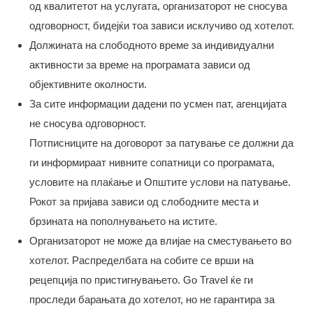
од квалитетот на услугата, организаторот не сносува
одговорност, бидејќи тоа зависи исклучиво од хотелот.
Должината на слободното време за индивидуални
активности за време на програмата зависи од
објективните околности.
За сите информации дадени по усмен пат, агенцијата
не сносува одговорност.
Потписниците на договорот за патување се должни да
ги информираат нивните сопатници со програмата,
условите на плаќање и Општите услови на патување.
Рокот за пријава зависи од слободните места и
брзината на пополнувањето на истите.
Организаторот не може да влијае на сместувањето во
хотелот. Распределбата на собите се врши на
рецепција по пристигнувањето. Go Travel ќе ги
проследи барањата до хотелот, но не гарантира за