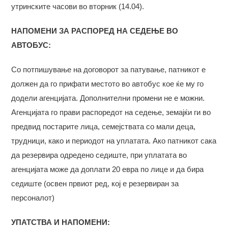
утринските часови во вторник (14.04).
НАПОМЕНИ ЗА РАСПОРЕД НА СЕДЕЊЕ ВО
АВТОБУС:
Со потпишување на договорот за патување, патникот е
должен да го прифати местото во автобус кое ќе му го
додели агенцијата. Дополнителни промени не е можни.
Агенцијата го прави распоредот на седење, земајќи ги во
предвид постарите лица, семејствата со мали деца,
трудници, како и периодот на уплатата. Ако патникот сака
да резервира одредено седиште, при уплатата во
агенцијата може да доплати 20 евра по лице и да бира
седиште (освен првиот ред, кој е резервиран за
персоналот)
УПАТСТВА И НАПОМЕНИ: