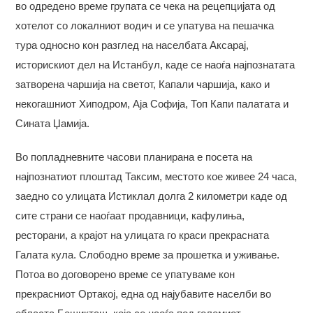
во одредено време групата се чека на рецепцијата од
хотелот со локалниот водич и се упатува на пешачка
тура односно кон разглед на населбата Аксарај,
историскиот дел на Истанбул, каде се наоѓа најпознатата
затворена чаршија на светот, Капали чаршија, како и
некогашниот Хиподром, Аја Софија, Топ Капи палатата и
Сината Џамија.
Во попладневните часови планирана е посета на
најпознатиот плоштад Таксим, местото кое живее 24 часа,
заедно со улицата Истиклал долга 2 километри каде од
сите страни се наоѓаат продавници, кафулиња,
ресторани, а крајот на улицата го краси прекрасната
Галата кула. Слободно време за прошетка и уживање.
Потоа во договорено време се упатуваме кон
прекрасниот Ортакој, една од најубавите населби во