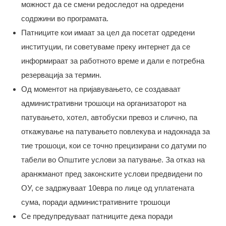
можност да се смени редоследот на одредени
содржини во програмата.
Патниците кои имаат за цел да посетат одредени
институции, ги советуваме преку интернет да се
информираат за работното време и дали е потребна
резервација за термин.
Од моментот на пријавувањето, се создаваат
административни трошоци на организаторот на
патувањето, хотел, автобуски превоз и слично, па
откажување на патувањето повлекува и надокнада за
тие трошоци, кои се точно прецизирани со датуми по
табели во Општите услови за патување. За отказ на
аранжманот пред законските услови предвидени по
ОУ, се задржуваат 10евра по лице од уплатената
сума, поради административните трошоци
Се предупредуваат патниците дека поради