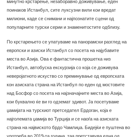
минутно крстарење, незаборавно доживување, еден
поинаков Истанбул, сите луксузни вили кои вредат
милиони, каде се снимани и најпознатите сцени од
популарните турски серии и знаменитостите одблизу.
По крстарењето се упатуваме на панорамски разглед на
европски и азиски Истанбул со посета на најубавите
места во Азија. Ова е фантастична прошетка низ
Истанбул, автобуска екскурзија со која се доживува
неверојатното искуство со преминување од европската
кон азиската страна на Истанбул по еден од мостовите
над Босфор со посета на најзначајните места во Азија,
кои буквално ќе ви го одземат здивот. Ја посетуваме
џамијата на турскиот претседател Ердоган, која е
најголемата џамија во Турција и се наоѓа на азиската
страна на највиското брдо Чамлиџа. Бидејќи е пуштена во
употреба во 2019-та година, таа претставува една од