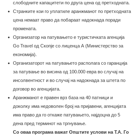
слободните капацитети по друга цена од претходната.
Странките кои го уплатиле аранжманот по претходната
цена немаат право да побараат надокнада поради
промената.
Организатор на патувањето е туристичката агенција
Go Travel од Скопје со лиценца А (Министерство за
економија).
Организаторот на патувањето располага со гаранција
за патување во висина од 100.000 евра во случај на
инсолвентност и во случај на надокнада за штета по
договор во агенцијата.
Аранжманот е правен врз база на 40 патници и
доколку има недоволен број на пријавени, агенцијата
има право да го откаже патувањето, најдоцна до 5
дена пред терминот на тргнување.
Со оваа програма важат Општите услови на Т.А. Го