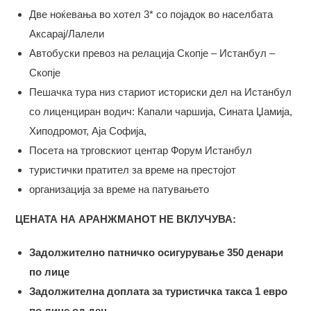
Две ноќевања во хотел 3* со појадок во населбата
Аксарај/Лалели
Автобуски превоз на релација Скопје – Истанбул –
Скопје
Пешачка тура низ стариот историски дел на Истанбул
со лиценциран водич: Капали чаршија, Сината Џамија,
Хиподромот, Аја Софија,
Посета на трговскиот центар Форум Истанбул
туристички пратител за време на престојот
организација за време на патувањето
ЦЕНАТА НА АРАНЖМАНОТ НЕ ВКЛУЧУВА:
Задолжително патничко осигурување 350 денари
по лице
Задолжителна доплата за туристичка такса 1 евро
по лице од ден