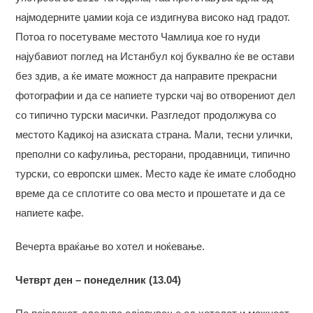
најмодерните џамии која се издигнува високо над градот.
Потоа го посетуваме местото Чамлиџа кое го нуди
најубавиот поглед на Истанбул кој буквално ќе ве остави
без здив, а ќе имате можност да направите прекрасни
фотографии и да се напиете турски чај во отворениот дел
со типично турски масички. Разгледот продолжува со
местото Кадикој на азиската страна. Мали, тесни улички,
преполни со кафулиња, ресторани, продавници, типично
турски, со европски шмек. Место каде ќе имате слободно
време да се сплотите со ова место и прошетате и да се
напиете кафе.
Вечерта враќање во хотел и ноќевање.
Четврт ден – понеделник (
13.04
)