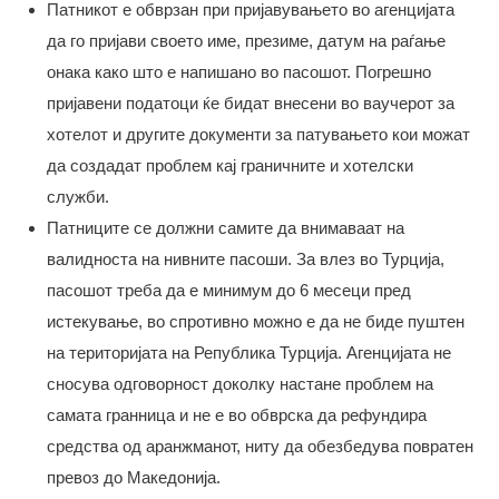
Патникот е обврзан при пријавувањето во агенцијата
да го пријави своето име, презиме, датум на раѓање
онака како што е напишано во пасошот. Погрешно
пријавени податоци ќе бидат внесени во ваучерот за
хотелот и другите документи за патувањето кои можат
да создадат проблем кај граничните и хотелски
служби.
Патниците се должни самите да внимаваат на
валидноста на нивните пасоши. За влез во Турција,
пасошот треба да е минимум до 6 месеци пред
истекување, во спротивно можно е да не биде пуштен
на територијата на Република Турција. Агенцијата не
сносува одговорност доколку настане проблем на
самата гранница и не е во обврска да рефундира
средства од аранжманот, ниту да обезбедува повратен
превоз до Македонија.