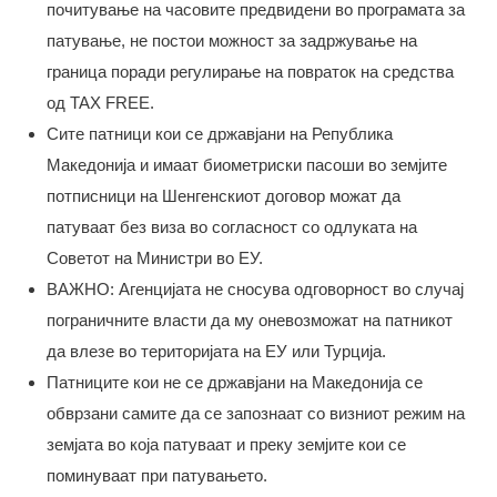
почитување на часовите предвидени во програмата за
патување, не постои можност за задржување на
граница поради регулирање на повраток на средства
од TAX FREE.
Сите патници кои се државјани на Република
Македонија и имаат биометриски пасоши во земјите
потписници на Шенгенскиот договор можат да
патуваат без виза во согласност со одлуката на
Советот на Министри во ЕУ.
ВАЖНО: Агенцијата не сносува одговорност во случај
пограничните власти да му оневозможат на патникот
да влезе во територијата на ЕУ или Турција.
Патниците кои не се државјани на Македонија се
обврзани самите да се запознаат со визниот режим на
земјата во која патуваат и преку земјите кои се
поминуваат при патувањето.