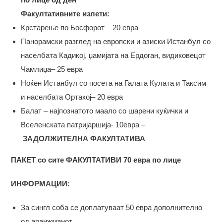
Факултативните излети:
Крстарење по Босфорот – 20 евра
Панорамски разглед на европски и азиски Истанбул со
населбата Кадикој, џамијата на Ердоган, видиковецот
Чамлиџа– 25 евра
Ноќен Истанбул со посета на Галата Кулата и Таксим
и населбата Ортакој– 20 евра
Балат – најпознатото маало со шарени куќички и
Вселенската патријаршија- 10евра –
ЗАДОЛЖИТЕЛНА ФАКУЛТАТИВА
ПАКЕТ со сите ФАКУЛТАТИВИ 70 евра по лице
ИНФОРМАЦИИ:
За сингл соба се доплатуваат 50 евра дополнително
од аранжманот