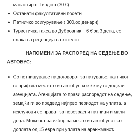
манастирот Тврдош (30 €)
Останати факултативни посети
Патничко осигурување ( 300,оо денари)
Туристичка такса во Дубровник – 6 € за 3 дена, се
плаќа на рецепција на хотелот
НАПОМЕНИ ЗА РАСПОРЕД НА СЕДЕЊЕ ВО
АВТОБУС:
Со потпишување на договорот за патување, патникот
го прифаќа местото во автобус кое ќе му го додели
агенцијата. Агенцијата го прави распоредот на седење,
земајќи ги во предвид најпрво периодот на уплата, а
исклучоци се прават за повозрасни патници и мали
деца. Можност за избор на место во автобусот со
доплата од 15 евра при уплата на аранжманот.