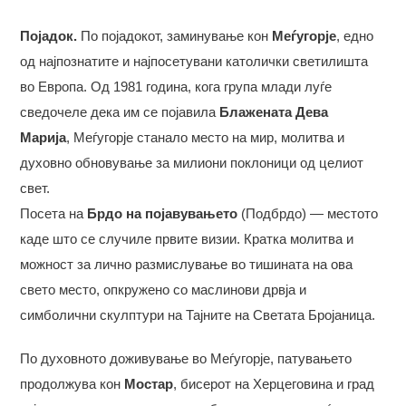
Појадок.
По појадокот, заминување кон
Меѓугорје
, едно
од најпознатите и најпосетувани католички светилишта
во Европа. Од 1981 година, кога група млади луѓе
сведочеле дека им се појавила
Блажената Дева
Марија
, Меѓугорје станало место на мир, молитва и
духовно обновување за милиони поклоници од целиот
свет.
Посета на
Брдо на појавувањето
(Подбрдо) — местото
каде што се случиле првите визии. Кратка молитва и
можност за лично размислување во тишината на ова
свето место, опкружено со маслинови дрвја и
симболични скулптури на Тајните на Светата Бројаница.
По духовното доживување во Меѓугорје, патувањето
продолжува кон
Мостар
, бисерот на Херцеговина и град