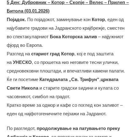
5
Ден: Дубровник – Котор – Скопје – Велес – Прилеп –
Битола (03.01.2026)
Појадок.
По појадокот, заминување кон
Котор
, еден од
најубавите градови на Јадранското крајбрежје, сместен
во спектакуларниот
Бока Которска залив
– најјужниот
фјорд во Европа.
Разглед на
стариот град Котор
, кој е под заштита
на
УНЕСКО
, со прошетка низ неговите тесни улички,
средновековни плоштади, и впечатливи камени палати.
Ќе ги посетиме
Катедралата „Св. Трифун“
,
црквата
Свети Никола
и старите градски ѕидини и кулата со
часовникот, симбол на градот.
Кратко време за одмор и кафе со поглед кон заливот –
еден од најфотогеничните пејзажи на Јадранот.
По разгледот,
продолжување на патувањето преку
Албанија и Косово
, со попатни паузи за одмор и