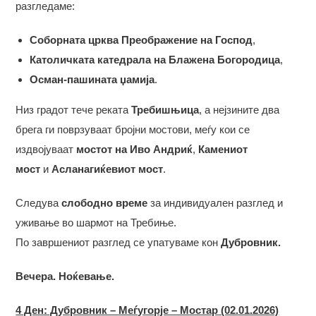
разгледаме:
Соборната црква Преображение на Господ
,
Католичката катедрала на Блажена Богородица
,
Осман-пашината џамија
.
Низ градот тече реката
Требишњица
, а нејзините два
брега ги поврзуваат бројни мостови, меѓу кои се
издвојуваат
мостот на Иво Андриќ
,
Камениот
мост
и
Асланагиќевиот мост
.
Следува
слободно време
за индивидуален разглед и
уживање во шармот на Требиње.
По завршениот разглед се упатуваме кон
Дубровник.
Вечера. Ноќевање.
4 Ден: Дубровник – Меѓугорје – Мостар (02.01.2026)