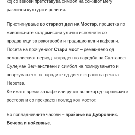
кој со векови претставува симбол на соживот меѓу
различни култури и религии.
Пристигнување во
стариот дел на Мостар
, прошетка по
живописните калдрмисани улички исполнети со
продавници за ракотворби и традиционални кафеани.
Посета на прочуениот
Стари мост
– ремек-дело од
османлискиот период изграден по наредба на Султаност
Сулејман Веичанствени и симбол на помирувањето и
поврзувањето на народите од двете страни на реката
Неретва.
Ќе имате време за кафе или ручек во некој од чаршиските
ресторани со прекрасен поглед кон мостот.
Во попладневните часови –
враќање во Дубровник
.
Вечера и ноќевање.