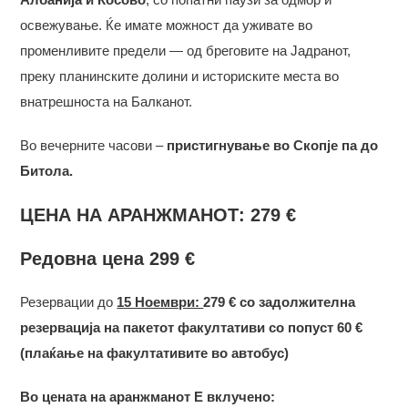
освежување. Ќе имате можност да уживате во
променливите предели — од бреговите на Јадранот,
преку планинските долини и историските места во
внатрешноста на Балканот.
Во вечерните часови –
пристигнување во Скопје па до
Битола.
ЦЕНА НА АРАНЖМАНОТ:
279
€
Редовна цена 299 €
Резервации до
15 Ноември:
279 €
со задолжителна
резервација на пакетот факултативи со попуст 60 €
(плаќање на факултативите во автобус)
Во цената на аранжманот Е вклучено: