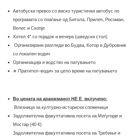
Автобуски превоз со виско туристички автобус по
програмата со поаѓање од Битола, Прилеп, Росоман,
Велес и Скопје
Хотел 4* со појадок и вечера (шведски стол)
️ Организирани разгледи во Будва, Котор и Дубровник
со локален водич
Организација и водство на патувањето
‍✈️ Пратител–водич за цело време на патувањето
Во цената на аранжманот НЕ Е вклучено:
Влезници за културно-историски споменици
Задолжителна факултативна посета на Меѓугорје и
Мостар (40 €)
Задолжителна факултативна посета на Требиње и