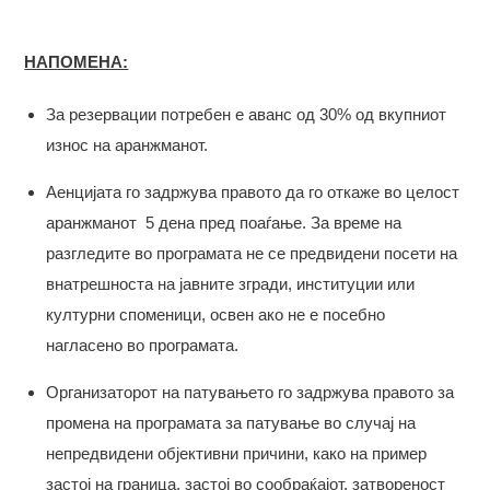
НАПОМЕНА:
За резервации потребен е аванс од 30% од вкупниот
износ на аранжманот.
Аенцијата го задржува правото да го откаже во целост
аранжманот 5 дена пред поаѓање. За време на
разгледите во програмата не се предвидени посети на
внатрешноста на јавните згради, институции или
културни споменици, освен ако не е посебно
нагласено во програмата.
Организаторот на патувањето го задржува правото за
промена на програмата за патување во случај на
непредвидени објективни причини, како на пример
застој на граница, застој во сообраќајот, затвореност