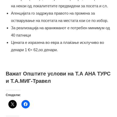
на некои од локалитетите предвидени за посета и сл.
Агенцијата го задржува правото на промена за
остварување на посетата на местата кои се по избор.
За реализација на аранжманот е потребен минимум од
40 патници
Цената е изразена во евра а плаќање исклучиво во
денари 1 €= 62,оо денари.
Важат Општите услови на Т.А АНА ТУРС
и Т.А.МИГ-Травел
Сподели: