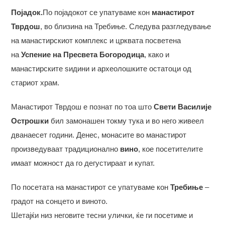
Појадок
.
По појадокот се упатуваме кон
манастирот
Тврдош
, во близина на Требиње. Следува разгледување
на манастирскиот комплекс и црквата посветена
на
Успение на Пресвета Богородица
, како и
манастирските ѕидини и археолошките остатоци од
стариот храм.
Манастирот Тврдош е познат по тоа што
Свети Василије
Острошки
бил замонашен токму тука и во него живеел
дванаесет години. Денес, монасите во манастирот
произведуваат традиционално
вино
, кое посетителите
имаат можност да го дегустираат и купат.
По посетата на манастирот се упатуваме кон
Требиње
–
градот на сонцето и виното.
Шетајќи низ неговите тесни улички, ќе ги посетиме и