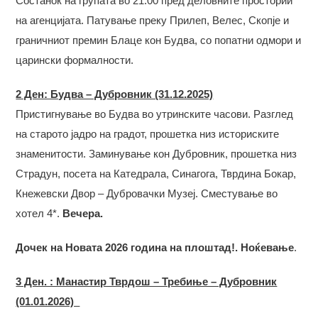
Состанок на групата во 21:00 пред деловните простории
на агенцијата. Патување преку Прилеп, Велес, Скопје и
граничниот премин Блаце кон Будва, со попатни одмори и
царински формалности.
2 Ден: Будва – Дубровник (31.12.2025)
Пристигнување во Будва во утринските часови. Разглед
на старото јадро на градот, прошетка низ историските
знаменитости. Заминување кон Дубровник, прошетка низ
Страдун, посетa на Катедрала, Синагога, Тврдина Бокар,
Кнежевски Двор – Дубровачки Музеј. Сместување во
хотел 4*.
Вечера.
Дочек на Новата 2026 година на плоштад!.
Ноќевање
.
3 Ден. : Манастир Тврдош – Требиње – Дубровник
(01.01.2026)