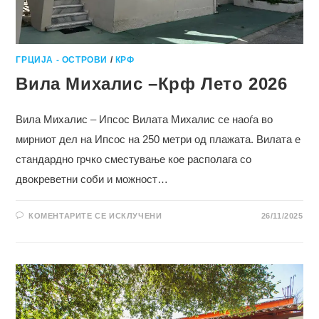
ГРЦИЈА - ОСТРОВИ
/
КРФ
Вила Михалис –Крф Лето 2026
Вила Михалис – Ипсос Вилата Михалис се наоѓа во
мирниот дел на Ипсос на 250 метри од плажата. Вилата е
стандардно грчко сместување кое располага со
двокреветни соби и можност…
НА
КОМЕНТАРИТЕ СЕ ИСКЛУЧЕНИ
26/11/2025
ВИЛА
МИХАЛИС
–
КРФ
ЛЕТО
2026