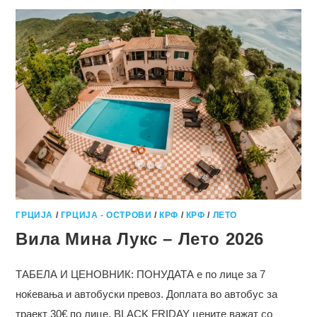
НА
КРФ
2025
ГРЦИЈА
/
ГРЦИЈА - ОСТРОВИ
/
КРФ
/
КРФ
/
ЛЕТО
Вила Мина Лукс – Лето 2026
ТАБЕЛА И ЦЕНОВНИК: ПОНУДАТА е по лице за 7
ноќевања и автобуски превоз. Доплата во автобус за
траект 30€ по лице. BLACK FRIDAY цените важат со