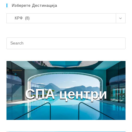
2025
Изберете Дестинација
Изберете
КРФ (8)
дестинација
СПА центри