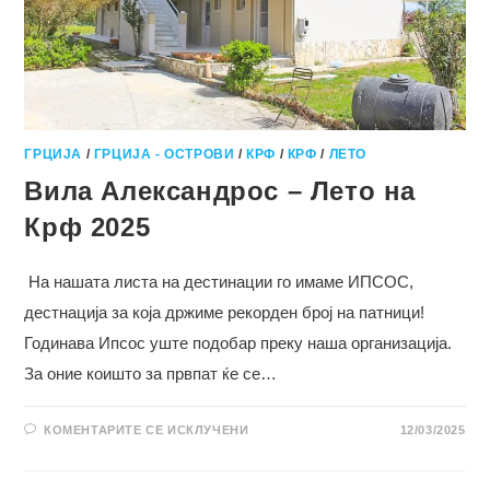
ГРЦИЈА
/
ГРЦИЈА - ОСТРОВИ
/
КРФ
/
КРФ
/
ЛЕТО
Вила Александрос – Лето на
Крф 2025
На нашата листа на дестинации го имаме ИПСОС,
дестнација за која држиме рекорден број на патници!
Годинава Ипсос уште подобар преку наша организација.
За оние коишто за првпат ќе се…
НА
КОМЕНТАРИТЕ СЕ ИСКЛУЧЕНИ
12/03/2025
ВИЛА
АЛЕКСАНДРОС
–
ЛЕТО