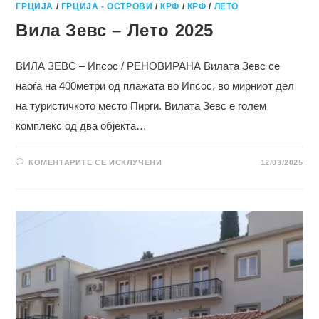
ГРЦИЈА
/
ГРЦИЈА - ОСТРОВИ
/
КРФ
/
КРФ
/
ЛЕТО
Вила Зевс – Лето 2025
ВИЛА ЗЕВС – Ипсос / РЕНОВИРАНА Вилата Зевс се
наоѓа на 400метри од плажата во Ипсос, во мирниот дел
на туристичкото место Пирги. Вилата Зевс е голем
комплекс од два објекта…
НА
КОМЕНТАРИТЕ СЕ ИСКЛУЧЕНИ
12/03/2025
ВИЛА
ЗЕВС
–
ЛЕТО
2025