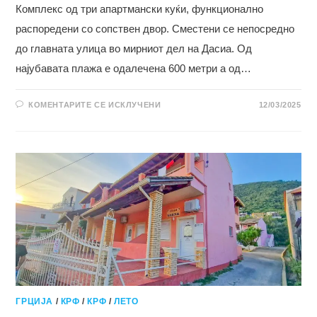
Комплекс од три апартмански куќи, функционално
распоредени со сопствен двор. Сместени се непосредно
до главната улица во мирниот дел на Дасиа. Од
најубавата плажа е одалечена 600 метри а од…
НА
КОМЕНТАРИТЕ СЕ ИСКЛУЧЕНИ
12/03/2025
ВИЛA
АЛЕКСАНДРА
I
–
ДАСИА
ГРЦИЈА
/
КРФ
/
КРФ
/
ЛЕТО