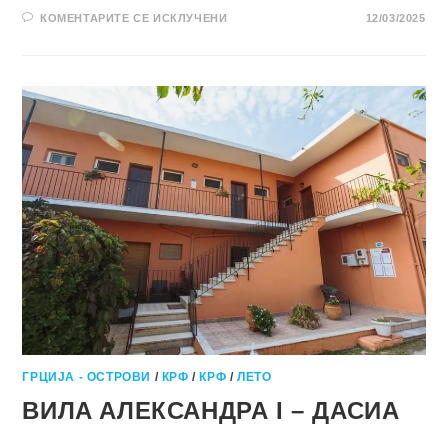
НА
КОМЕНТАРИТЕ СЕ ИСКЛУЧЕНИ
12/03/2025
ВИЛA
АЛЕКСАНДРА
II
И
III
–
ДАСИА
ГРЦИЈА - ОСТРОВИ
/
КРФ
/
КРФ
/
ЛЕТО
ВИЛA АЛЕКСАНДРА I – ДАСИА