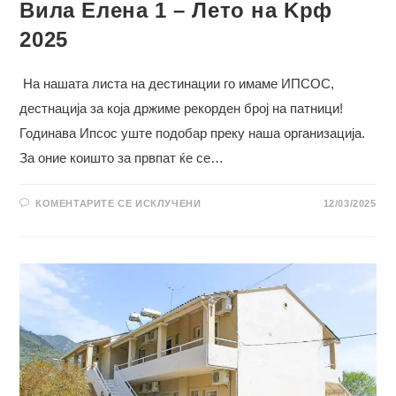
Вила Елена 1 – Лето на Kрф
2025
На нашата листа на дестинации го имаме ИПСОС,
дестнација за која држиме рекорден број на патници!
Годинава Ипсос уште подобар преку наша организација.
За оние коишто за првпат ќе се…
НА
КОМЕНТАРИТЕ СЕ ИСКЛУЧЕНИ
12/03/2025
ВИЛА
ЕЛЕНА
1
–
ЛЕТО
НА
KРФ
2025