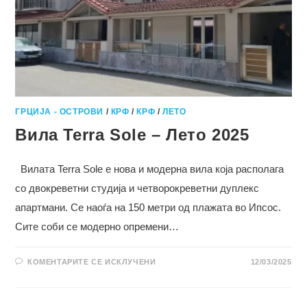
ГРЦИЈА - ОСТРОВИ
/
КРФ
/
КРФ
/
ЛЕТО
Вила Terra Sole – Лето 2025
Вилата Terra Sole е нова и модерна вила која располага
со двокреветни студија и четворокреветни дуплекс
апартмани. Се наоѓа на 150 метри од плажата во Ипсос.
Сите соби се модерно опремени…
НА
КОМЕНТАРИТЕ СЕ ИСКЛУЧЕНИ
12/03/2025
ВИЛА
TERRA
SOLE
–
ЛЕТО