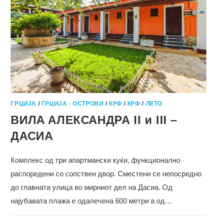
ГРЦИЈА
/
ГРЦИЈА - ОСТРОВИ
/
КРФ
/
КРФ
/
ЛЕТО
ВИЛA АЛЕКСАНДРА II и III –
ДАСИА
Комплекс од три апартмански куќи, функционално
распоредени со сопствен двор. Сместени се непосредно
до главната улица во мирниот дел на Дасиа. Од
најубавата плажа е одалечена 600 метри а од…