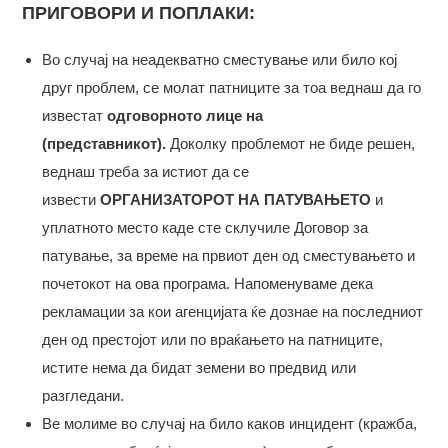
ПРИГОВОРИ И ПОПЛАКИ:
Во случај на неадекватно сместување или било кој
друг проблем, се молат патниците за тоа веднаш да го
известат
одговорното лице на
(представникот).
Доколку проблемот не биде решен,
веднаш треба за истиот да се
извести
ОРГАНИЗАТОРОТ НА ПАТУВАЊЕТО
и
уплатното место каде сте склучиле Договор за
патување, за време на првиот ден од сместувањето и
почетокот на ова програма. Напоменуваме дека
рекламации за кои агенцијата ќе дознае на последниот
ден од престојот или по враќањето на патниците,
истите нема да бидат земени во предвид или
разгледани.
Ве молиме во случај на било каков инцидент (кражба,