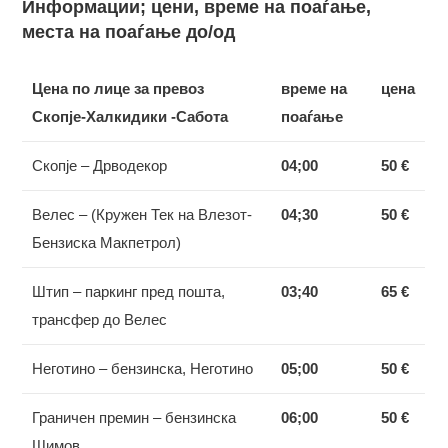
Информации; цени, време на поаѓање,
места на поаѓање до/од
Цена по лице за превоз
време на
цена
Скопје-Халкидики -Сабота
поаѓање
Скопје – Дрводекор
04;00
50 €
Велес – (Кружен Тек на Влезот-
04;30
50 €
Бензиска Макпетрол)
Штип – паркинг пред пошта,
03;40
65 €
трансфер до Велес
Неготино – бензинска, Неготино
05;00
50 €
Граничен премин – бензинска
06;00
50 €
Шимов