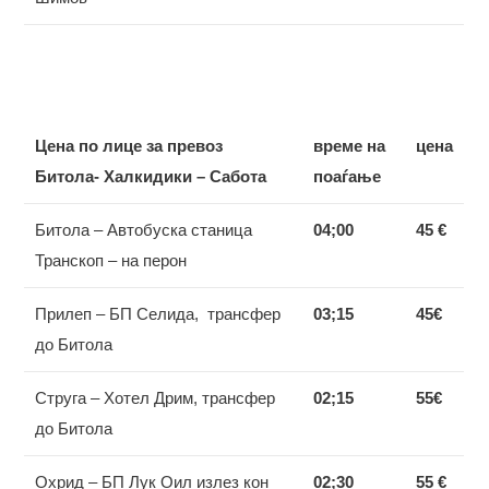
Цена по лице за превоз
време на
цена
Битола- Халкидики – Сабота
поаѓање
Битола – Автобуска станица
04;00
45 €
Транскоп – на перон
Прилеп – БП Селида, трансфер
03;15
45€
до Битола
Струга – Хотел Дрим, трансфер
02;15
55€
до Битола
Охрид – БП Лук Оил излез кон
02;30
55 €