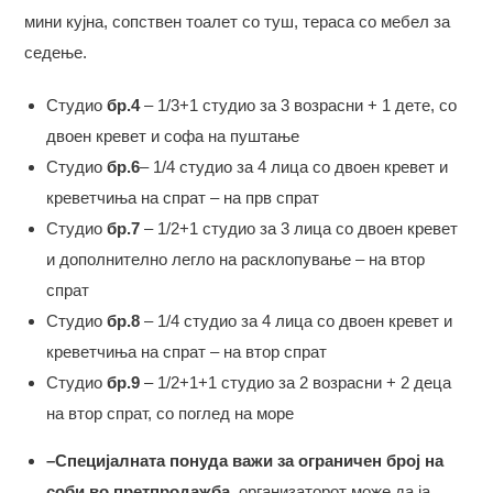
мини кујна, сопствен тоалет со туш, тераса со мебел за
седење.
Студио
бр.4
– 1/3+1 студио за 3 возрасни + 1 дете, со
двоен кревет и софа на пуштање
Студио
бр.6
– 1/4 студио за 4 лица со двоен кревет и
креветчиња на спрат – на прв спрат
Студио
бр.7
– 1/2+1 студио за 3 лица со двоен кревет
и дополнително легло на расклопување – на втор
спрат
Студио
бр.8
– 1/4 студио за 4 лица со двоен кревет и
креветчиња на спрат – на втор спрат
Студио
бр.9
– 1/2+1+1 студио за 2 возрасни + 2 деца
на втор спрат, со поглед на море
–Специјалната понуда важи за ограничен број на
соби во претпродажба
, организаторот може да ја