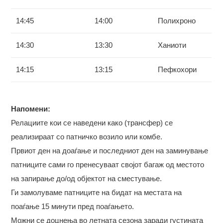
14:45
14:00
Полихроно
14:30
13:30
Ханиоти
14:15
13:15
Пефкохори
Напомени:
Релациите кои се наведени како (трансфер) се
реализираат со патничко возило или комбе.
Првиот ден на доаѓање и последниот ден на заминување
патниците сами го пренесуваат својот багаж од местото
на запирање до/од објектот на сместување.
Ги замолуваме патниците на бидат на местата на
поаѓање 15 минути пред поаѓањето.
Можни се доцнења во летната сезона заради густината