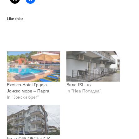
Like this:
Exotico Hotel Грција –
Вила ISI Lux
Јонско море – Парга
In "Неа Потидеа"
In "Јонски брег"
Вила ФИЛОКСЕНИЈА