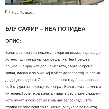
Post
Неа Потидеа
category:
БЛУ САФИР –
НЕА ПОТИДЕА
ОПИС:
Вилата се наоѓа на неколку чекори од плажа, веднаш до
хотелот Елпиники на јужниот дел на Неа Потидеа,
лоциран на крајниот дел на местото, свртена према
запад, идеална за оние кој љубат долг престој на плажа
до доцна во денот. Оваа вила е нова градба и располага
со 8 студиа на приземје или спрат. Вилата има паркинг, и
интернет. Гостите од вилата имаат 2 бесплатни лежалки,
исто имаат и можност да изнајмат велосипед. Сите
студиа се опремени со тв, клима (вклучена во цената),