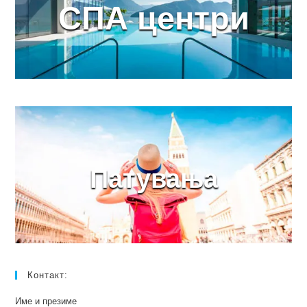
СПА центри
Патувања
Контакт:
Име и презиме