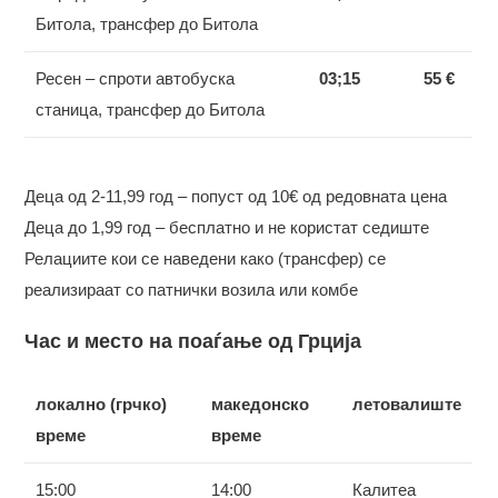
Битола, трансфер до Битола
Ресен – спроти автобуска
03;15
55 €
станица, трансфер до Битола
Деца од 2-11,99 год – попуст од 10€ од редовната цена
Деца до 1,99 год – бесплатно и не користат седиште
Релациите кои се наведени како (трансфер) се
реализираат со патнички возила или комбe
Час и место на поаѓање од Грција
локално (грчко)
македонско
летовалиште
време
време
15:00
14:00
Калитеа