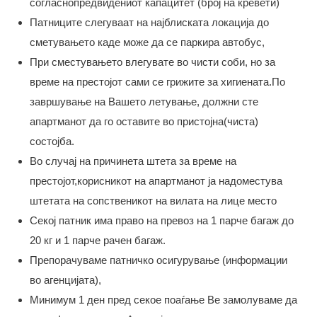
согласнопредвидениот капацитет (број на кревети)
Патниците слегуваат на најблиската локација до
сметувањето каде може да се паркира автобус,
При сместувањето влегувате во чисти соби, но за
време на престојот сами се грижите за хигиената.По
завршување на Вашето летување, должни сте
апартманот да го оставите во пристојна(чиста)
состојба.
Во случај на причинета штета за време на
престојот,корисникот на апартманот ја надоместува
штетата на сопственикот на вилата на лице место
Секој патник има право на превоз на 1 парче багаж до
20 кг и 1 парче рачен багаж.
Препорачуваме патничко осигурување (информации
во агенцијата),
Минимум 1 ден пред секое поаѓање Ве замолуваме да