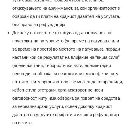
откажувањето на аранжманот, за кои организаторот е
обврзан да ги плати на крајниот давател на услугата,
без право на рефундација
Доколку патникот се откажува од аранжманот по
почетокот на патувањето (за време на патување или
за време на престој во местото на патување), поради
настани кои се резулатат на влијание на “виша сила”
(воени настани, терористички акти, елементарни
непогоди, сообраќајни незгоди или слично), кои ниту
патникот ниту организаторот не можел да ги предвиди,
избегне или отстрани, организаторот не носи
одговорност ниту има обврска за поврат на средства
за нереализирани услуги, освен доколку крајниот
давател на услугите прифати и изврши рефундација
на истите.