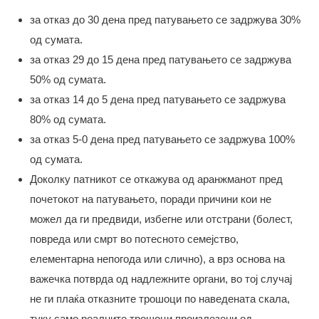
за отказ до 30 дена пред патувањето се задржува 30%
од сумата.
за отказ 29 до 15 дена пред патувањето се задржува
50% од сумата.
за отказ 14 до 5 дена пред патувањето се задржува
80% од сумата.
за отказ 5-0 дена пред патувањето се задржува 100%
од сумата.
Доколку патникот се откажува од аранжманот пред
почетокот на патувањето, поради причини кои не
можел да ги предвиди, избегне или отстрани (болест,
повреда или смрт во потесното семејство,
елементарна непогода или слично), а врз основа на
важечка потврда од надлежните органи, во тој случај
не ги плаќа отказните трошоци по наведената скала,
туку само реалните трошоци произлезени од