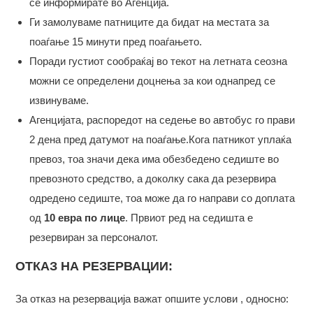
се информирате во Агенција.
Ги замолуваме патниците да бидат на местата за
поаѓање 15 минути пред поаѓањето.
Поради густиот сообраќај во текот на летната сеозна
можни се определени доцнења за кои однапред се
извинуваме.
Агенцијата, распоредот на седење во автобус го прави
2 дена пред датумот на поаѓање.Кога патникот уплаќа
превоз, тоа значи дека има обезбедено седиште во
превозното средство, а доколку сака да резервира
одредено седиште, тоа може да го направи со доплата
од
10 евра по лице
. Првиот ред на седишта е
резервиран за персоналот.
ОТКАЗ НА РЕЗЕРВАЦИИ:
За отказ на резервација важат опшите услови , односно: