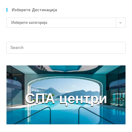
Изберете Дестинација
Изберете
Изберете категорија
дестинација
СПА центри