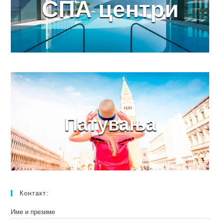
СПА центри
Патувања
Контакт:
Име и презиме