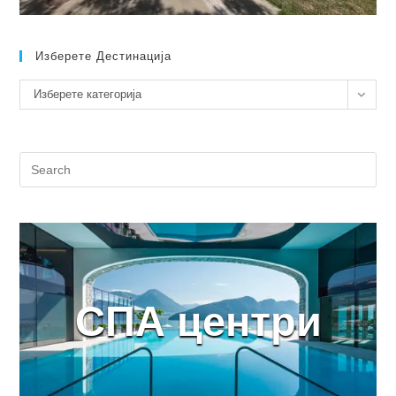
Изберете Дестинација
Изберете
Изберете категорија
дестинација
СПА центри