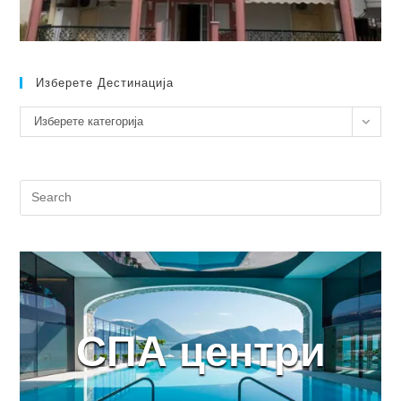
Изберете Дестинација
Изберете
Изберете категорија
дестинација
СПА центри