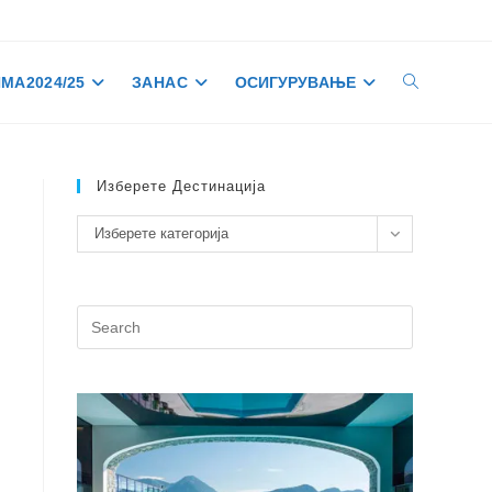
МА 2024/25
ЗА НАС
ОСИГУРУВАЊЕ
TOGGLE
WEBSITE
Изберете Дестинација
Изберете
Изберете категорија
SEARCH
дестинација