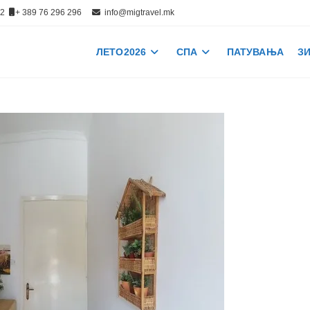
512
+ 389 76 296 296
info@migtravel.mk
ЛЕТО 2026
СПА
ПАТУВАЊА
ЗИ