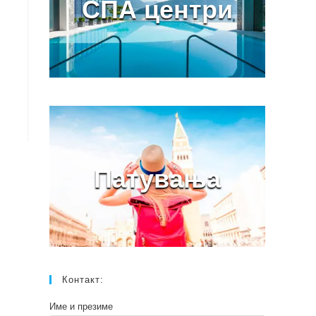
СПА центри
Патувања
Контакт:
Име и презиме