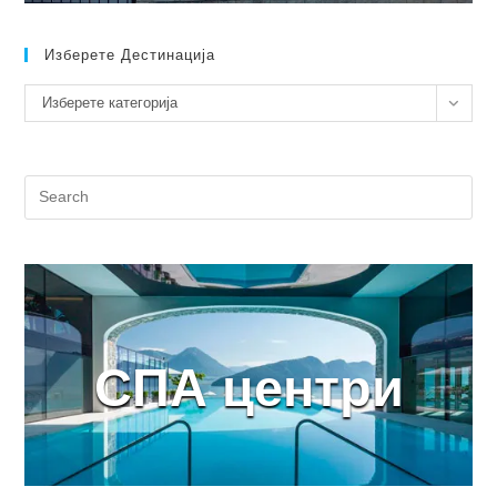
Изберете Дестинација
Изберете
Изберете категорија
дестинација
СПА центри